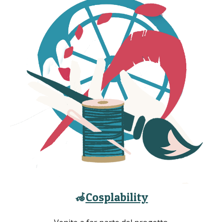
🦽
Cosplability