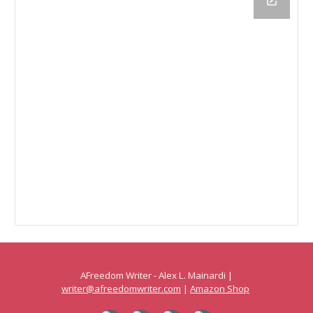
AFreedom Writer - Alex L. Mainardi |
writer@afreedomwriter.com
|
Amazon Shop